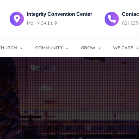
Integrity Convention Center
Contact
Mall MGK Lt. 9
021 223
CHURCH
COMMUNITY
GROW
WE CARE