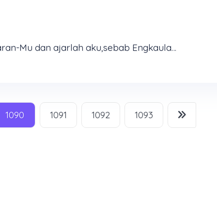
Bawalah aku berjalan dalam kebenaran-Mu dan ajarlah aku,sebab Engkaulah Allah yang menyelamatkan aku, Engkau kunanti- nantikan sepanjang hari (Mazmur 25:5) Benda apakah yang mampu mengarungi ...
1090
1091
1092
1093