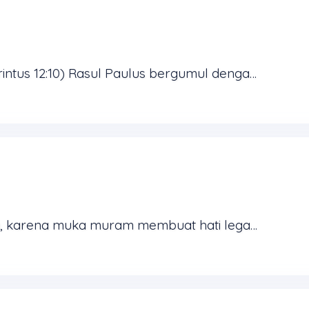
Jika aku lemah, maka aku kuat (2Korintus 12:10) Rasul Paulus bergumul dengan apa yang disebutnya duri di dalam daging (2Korintus 12:7). Namun, ia mendapati bahwa dalam kelemahannya ia mengalami ...
Bersedih lebih baik daripada tertawa, karena muka muram membuat hati lega (Pengkhotbah 7:3) Kesedihan bisa berguna bagi jiwa kita. Kesedihan dapat menyingkapkan hal-hal yang tersembunyi dalam diri ...