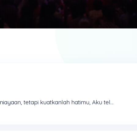
Dalam dunia kamu menderita penganiayaan, tetapi kuatkanlah hatimu, Aku telah mengalahkan dunia (Yohanes 16:33) Yesus berkata bahwa perjalanan hidup kita menjadi sukar jika kita ingin mengikut Dia. ...