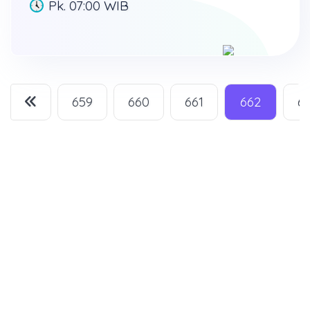
Pk. 07:00 WIB
659
660
661
662
6