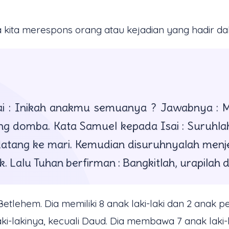
 kita merespons orang atau kejadian yang hadir da
i : Inikah anakmu semuanya ? Jawabnya : Ma
domba. Kata Samuel kepada Isai : Suruhlah 
atang ke mari. Kemudian disuruhnyalah men
Lalu Tuhan berfirman : Bangkitlah, urapilah dia
i Betlehem. Dia memiliki 8 anak laki-laki dan 2 anak
lakinya, kecuali Daud. Dia membawa 7 anak laki-laki