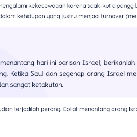
engalami kekecewaaan karena tidak ikut dipanggil
dalam kehidupan yang justru menjadi turnover (me
ku menantang hari ini barisan Israel; berikan
g. Ketika Saul dan segenap orang Israel men
dan sangat ketakutan.
dian terjadilah perang. Goliat menantang orang Isra