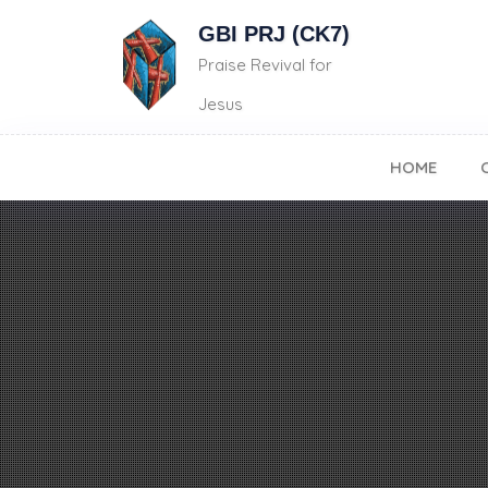
GBI PRJ (CK7)
Praise Revival for
Jesus
HOME