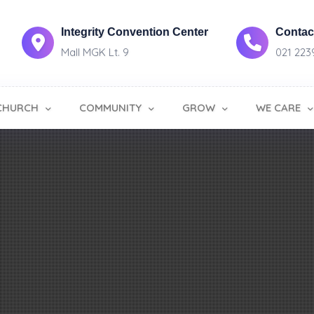
Integrity Convention Center
Contact
Mall MGK Lt. 9
021 223
CHURCH
COMMUNITY
GROW
WE CARE