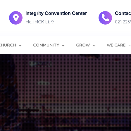
Integrity Convention Center
Contact
Mall MGK Lt. 9
021 223
CHURCH
COMMUNITY
GROW
WE CARE