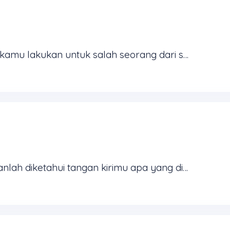
Sesungguhnya segala sesuatu yang kamu lakukan untuk salah seorang dari saudara-Ku yang paling hina ini, kamu telah melakukannya untuk Aku (Matius 25:40) Acap kali kita membedakan hal-hal yang ...
Jika engkau memberi sedekah, janganlah diketahui tangan kirimu apa yang diperbuat tangan kananmu (Matius 6:3) Yesus menyinggung masalah motivasi dalam memberi. Saat Dia mengatakan bahwa kita harus ...