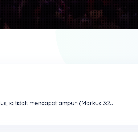
Apabila seorang menghujat Roh Kudus, ia tidak mendapat ampun (Markus 3:29) Banyak orang kristiani yang sensitif takut kalau-kalau telah melakukan atau mengatakan sesuatu yang tak terampuni.Mungkin ...