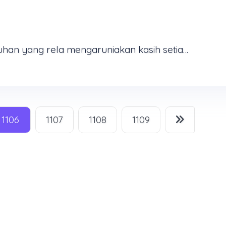
Diberkatilah kiranya orang itu oleh Tuhan yang rela mengaruniakan kasih setia-Nya kepada orang-orang yang hidup dan yang mati (Rut 2:20) Kekristenan sejati ditunjukkan dalam perbuatan! Kitab Rut ...
1106
1107
1108
1109