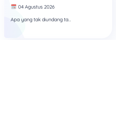
04 Agustus 2026
Apa yang tak diundang tapi dapat datang dengan sendirinya? Yaitu adalah masalah. Musa sendiri, salah satu dari penulis dalam mazmur, pernah mengatakan bahwa "kebanggaan" dalam hidup seseorang ...
BERHASIL DALAM
SEGALA HAL
03 Agustus 2026
3 Yohanes 1:2, "Saudaraku yang kekasih, aku berdoa, semoga engkau baik-baik dan sehat-sehat saja dalam segala sesuatu, sama seperti jiwamu baik-baik saja." Saudara yang saya kasihi, saya ...