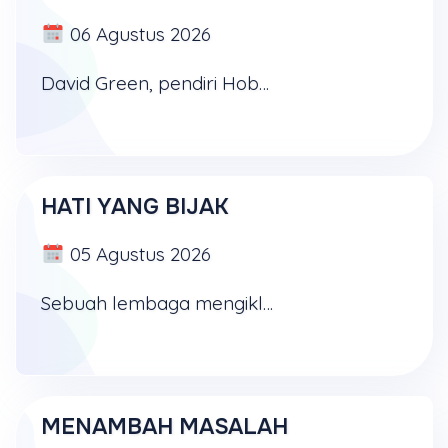
06 Agustus 2026
David Green, pendiri Hobby Lobby, pada tahun 1970 pernah meminjam 600 dolar untuk membeli mesin pemotong kayu, mendirikan bengkel di garasi rumahnya, dan mulai membuat bingkai foto kayu ...
HATI YANG BIJAK
05 Agustus 2026
Sebuah lembaga mengiklankan diri dengan kalimat: "Mengatasi masalah tanpa masalah". Mungkin itu hanya sebuah slogan. Namun, tentu ada yang dapat melakukannya, yaitu Tuhan sendiri. Mengapa? Sebab ...
MENAMBAH MASALAH