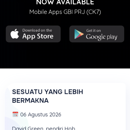
NOW AVAILABLE
Mobile Apps GBI PRJ (CK7)
SESUATU YANG LEBIH
BERMAKNA
06 Agustus 2026
David Green, pendiri Hobby Lobby, pada tahun 1970 pernah meminjam 600 dolar untuk membeli mesin pemotong kayu, mendirikan bengkel di garasi rumahnya, dan mulai membuat bingkai foto kayu ...