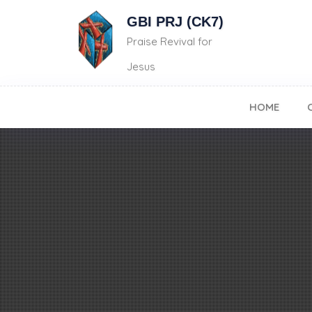
GBI PRJ (CK7)
Praise Revival for
Jesus
HOME