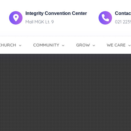
Integrity Convention Center
Contact
Mall MGK Lt. 9
021 223
CHURCH
COMMUNITY
GROW
WE CARE