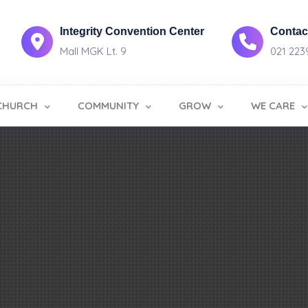
Integrity Convention Center
Contact
Mall MGK Lt. 9
021 223
CHURCH
COMMUNITY
GROW
WE CARE