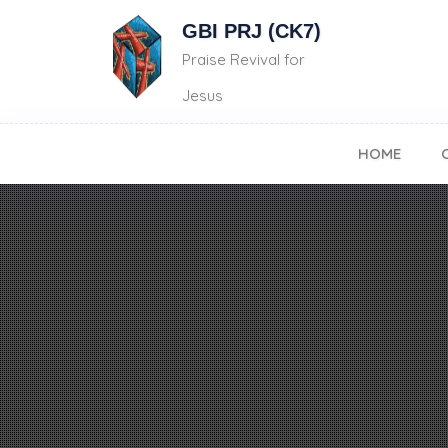
GBI PRJ (CK7)
Praise Revival for
Jesus
HOME