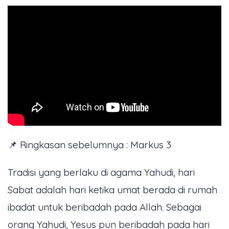
📌 Ringkasan sebelumnya : Markus 3
Tradisi yang berlaku di agama Yahudi, hari
Sabat adalah hari ketika umat berada di rumah
ibadat untuk beribadah pada Allah. Sebagai
orang Yahudi, Yesus pun beribadah pada hari